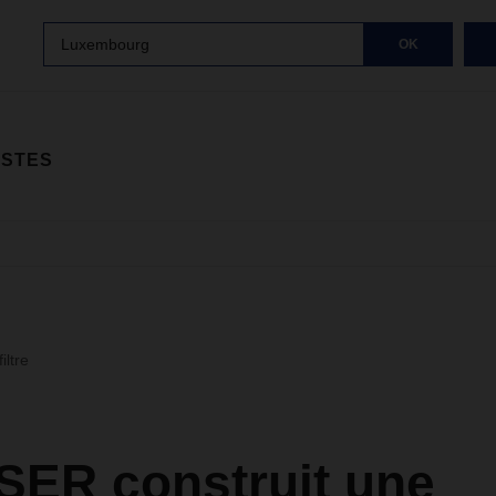
Luxembourg
OK
ISTES
iltre
ER construit une