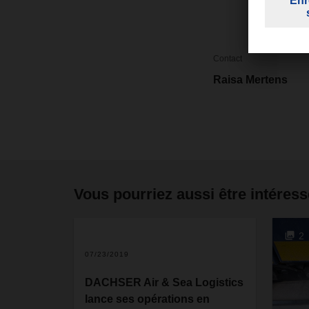
Contact
Raisa Mertens
Vous pourriez aussi être intéress
2
07/23/2019
DACHSER Air & Sea Logistics
lance ses opérations en