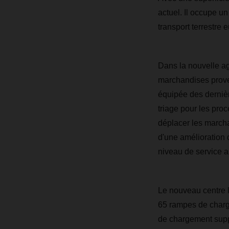
actuel. Il occupe u
transport terrestr
Dans la nouvelle a
marchandises proven
équipée des dernièr
triage pour les pr
déplacer les marcha
d'une amélioration 
niveau de service a
Le nouveau centre l
65 rampes de charge
de chargement sup