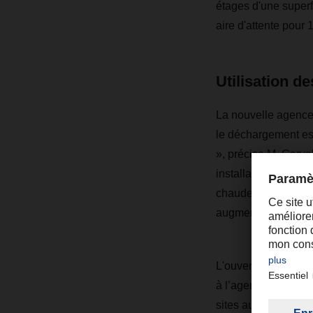
étages d'une superf
aire d'attente pour
Utilisation d
La nouvelle agence 
le déchargement es
», précise M. Carva
installation : des 
chaude et un système
augmenteront son ef
L'ouverture de ce s
à l’agence d'Alver
sites au Portugal, 