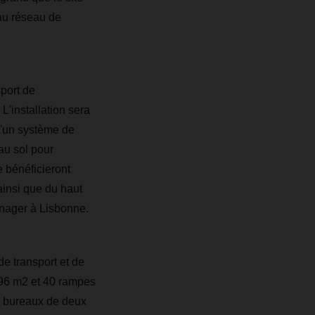
 au réseau de
port de
'installation sera
u'un système de
au sol pour
e bénéficieront
ainsi que du haut
anager à Lisbonne.
e transport et de
796 m2 et 40 rampes
 bureaux de deux