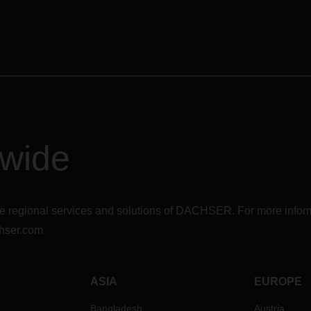
dwide
r the regional services and solutions of DACHSER. For more in
hser.com
ASIA
EUROPE
Bangladesh
Austria