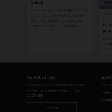
Suède
DACHSER Air & Sea Logistics entre
05/22
sur le marché suédois et dispose
désormais de bureaux pour le fret
Le v
aérien et maritime à Göteborg.
perm
Les cr
logist
hauss
instan
l'attr
envoi
planif
charg
NEWSLETTER
LÉGA
clien
Inscrivez-vous maintenant et recevez
Mentio
solid
les dernières informations concernant
DACHS
Protec
DACHSER
effica
Paramèt
S'inscrire