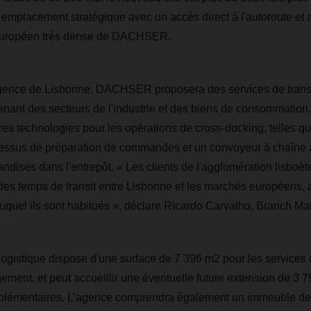
n emplacement stratégique avec un accès direct à l'autoroute et
e européen très dense de DACHSER.
gence de Lisbonne, DACHSER proposera des services de trans
ant des secteurs de l'industrie et des biens de consommation. L
es technologies pour les opérations de cross-docking, telles q
ocessus de préparation de commandes et un convoyeur à chaîne 
ndises dans l'entrepôt. « Les clients de l'agglomération lisboèt
des temps de transit entre Lisbonne et les marchés européens, 
uquel ils sont habitués », déclare Ricardo Carvalho, Branch M
ogistique dispose d'une surface de 7 396 m2 pour les services d
ment, et peut accueillir une éventuelle future extension de 3 
plémentaires. L’agence comprendra également un immeuble de