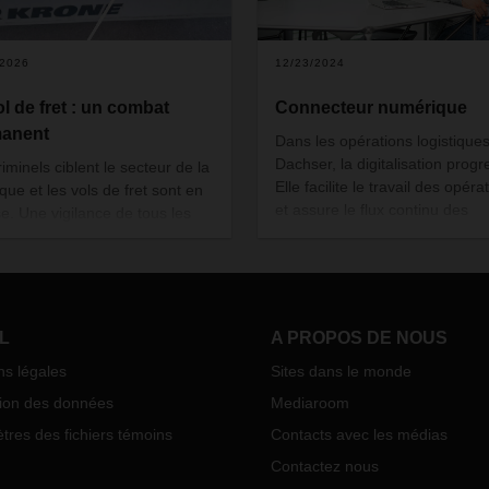
/2026
12/23/2024
ol de fret : un combat
Connecteur numérique
anent
Dans les opérations logistique
Dachser, la digitalisation progr
iminels ciblent le secteur de la
Elle facilite le travail des opéra
ique et les vols de fret sont en
et assure le flux continu des
e. Une vigilance de tous les
marchandises. Jan Herzig a p
ts s'impose : lors de
mission de remplacer les blocs
ibution et du traitement des
notes par des tablettes.
s, durent le service de
ication, mais aussi lors des
ements directs chez les
L
A PROPOS DE NOUS
ts. Avec un concept de sécurité
ns légales
Sites dans le monde
e et des formations régulières,
ER assure une protection
tion des données
Mediaroom
ce contre le vol.
res des fichiers témoins
Contacts avec les médias
Contactez nous