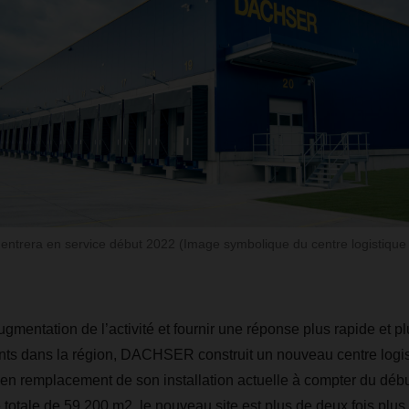
 entrera en service début 2022 (Image symbolique du centre logistiq
augmentation de l’activité et fournir une réponse plus rapide et p
nts dans la région, DACHSER construit un nouveau centre logis
 en remplacement de son installation actuelle à compter du déb
 totale de 59 200 m2, le nouveau site est plus de deux fois plus 