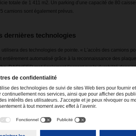
icie totale de 1 411 m2. Un parking d'une capacité de 80 caisse
 15 camions sont également prévus.
es dernières technologies
utilisera des technologies de pointe. « L'accès des camions po
t entièrement automatisé grâce à la reconnaissance des plaque
lho. DACHSER met également l'accent sur la durabilité dans ce
panneaux solaires, un système aérothermique pour l'approvisio
 d'éclairage et de climatisation à faible consommation et à cont
ficacité énergétique.
ite est prévue début 2022, date à laquelle les 150 employés trav
ca do Ribatejo auront déménagé sur ce site. DACHSER dispose a
et l'ouverture d'une autre nouvelle agence est également prévue