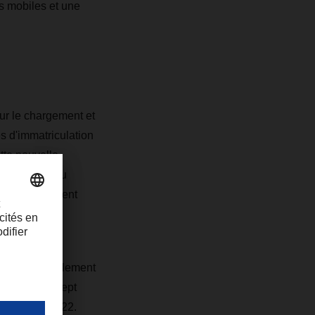
s mobiles et une
ur le chargement et
s d'immatriculation
tte nouvelle
nnement en eau
rôle intelligent
aillant actuellement
u total de sept
 à Faro en 2022.