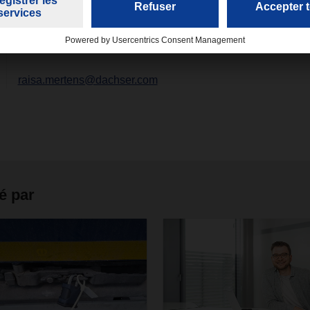
raisa.mertens@dachser.com
é par