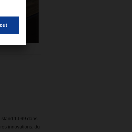
e stand 1.099 dans
res innovations, du