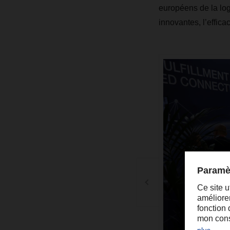
européens de la log
innovantes, l’efficac