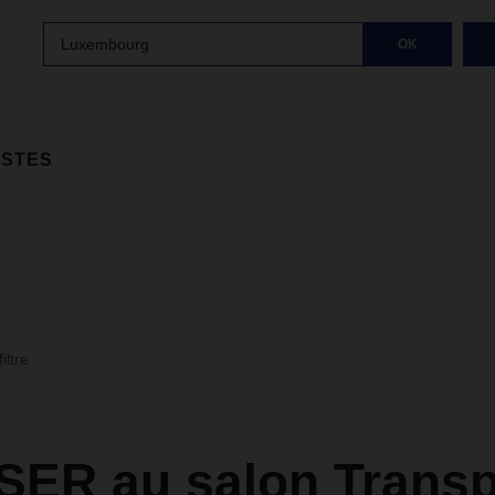
Luxembourg
OK
ISTES
iltre
ER au salon Transp