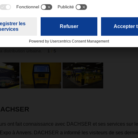
distribution urbaine.
1
/
5
 DACHSER
urs ont fait connaissance avec DACHSER et ses services sur l
 Expo à Anvers. DACHSER a informé les visiteurs de ses derniè