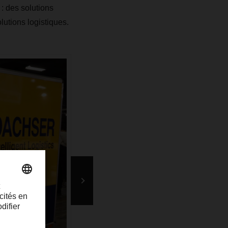
: des solutions
olutions logistiques.