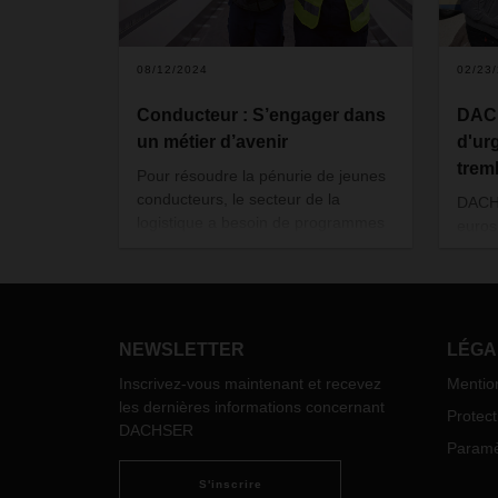
08/12/2024
02/23
Conducteur : S’engager dans
DACH
un métier d’avenir
d'ur
trem
Pour résoudre la pénurie de jeunes
conducteurs, le secteur de la
DACHS
logistique a besoin de programmes
euros
de formation attractifs. Depuis dix
homme
ans, la société DACHSER Service
enfan
und Ausbildungs GmbH s’impose
comme un leader dans ce domaine.
L’agence de Brême s’engage à ses
NEWSLETTER
LÉGA
côtés depuis sa création.
Inscrivez-vous maintenant et recevez
Mentio
les dernières informations concernant
Protec
DACHSER
Paramèt
S'inscrire