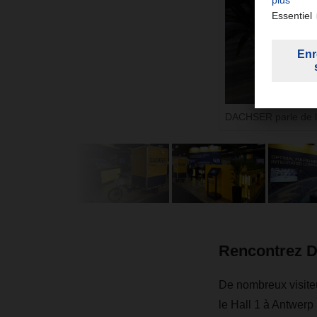
DACHSER parle de la 
Rencontrez
De nombreux visite
le Hall 1 à Antwerp