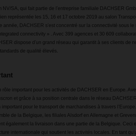
V/SA, qui fait partie de l'entreprise familiale DACHSER Gm
bien représentée les 15, 16 et 17 octobre 2019 au salon Transpor
e année, DACHSER s'est concentré sur la connectivité sous le 
integrated connectivity » . Avec 399 agences et 30 609 collabora
SER dispose d'un grand réseau qui garantit à ses clients de 
standards de qualité élevés.
tant
n rôle important pour les activités de DACHSER en Europe. Av
uscron et grâce à sa position centrale dans le réseau DACH
 important pour le transport de marchandises à travers l'Europe.
mble de la Belgique, les filiales Alsdorf en Allemagne et Grev
 également la livraison dans une partie de la Belgique. Ceci e
ucture internationale qui soutient les activités locales. En tant qu