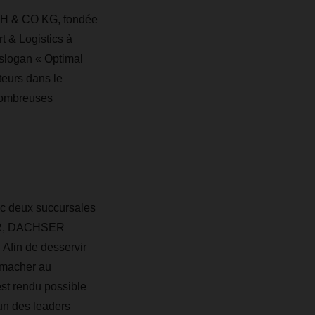
bH & CO KG, fondée
t & Logistics à
slogan « Optimal
teurs dans le
nombreuses
ec deux succursales
SER, DACHSER
 Afin de desservir
enmacher au
st rendu possible
'un des leaders