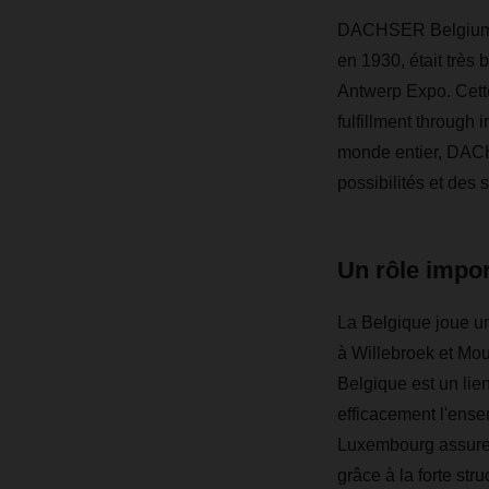
DACHSER Belgium N
en 1930, était très 
Antwerp Expo. Cett
fulfillment through 
monde entier, DACH
possibilités et des 
Un rôle impor
La Belgique joue u
à Willebroek et Mo
Belgique est un lien
efficacement l'ense
Luxembourg assurent
grâce à la forte str