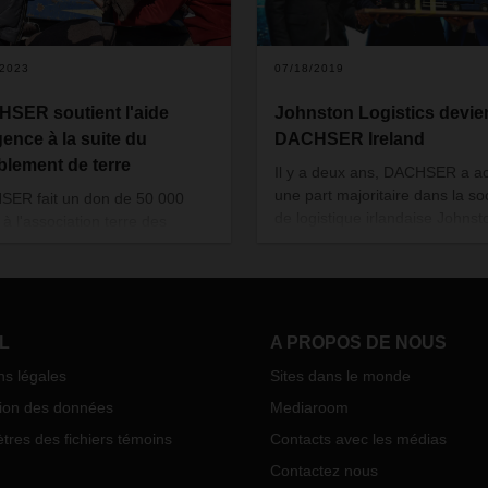
/2023
07/18/2019
SER soutient l'aide
Johnston Logistics devie
gence à la suite du
DACHSER Ireland
blement de terre
Il y a deux ans, DACHSER a a
une part majoritaire dans la so
ER fait un don de 50 000
de logistique irlandaise Johnst
 à l'association terre des
Logistics Ltd. Le processus
s pour l'aide d'urgence aux
d'intégration complète dans le
ts en Turquie et en Syrie.
réseau de DACHSER est déso
quasiment terminé. DACHSER 
annoncé officiellement au salo
L
A PROPOS DE NOUS
transports et de la logistique à
ns légales
Sites dans le monde
Munich ; Johnston Logistics Lt
s'appellera dans quelques se
tion des données
Mediaroom
DACHSER Ireland Ltd.
res des fichiers témoins
Contacts avec les médias
Contactez nous