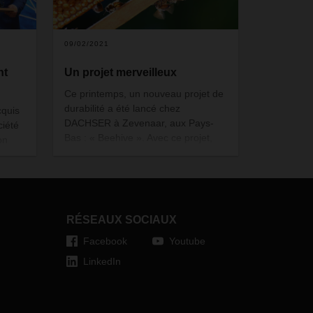
09/02/2021
nt
Un projet merveilleux
Ce printemps, un nouveau projet de
durabilité a été lancé chez
cquis
DACHSER à Zevenaar, aux Pays-
ciété
Bas : « Beehive ». Avec ce projet,
on
une contribution est apportée à la
conservation d'insectes importants.
rmais
l'a
n des
RÉSEAUX SOCIAUX
Facebook
Youtube
d
maines
LinkedIn