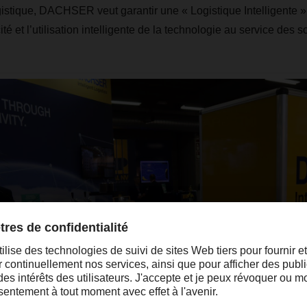
istique, DACHSER veut garantir une « Logistique Intelligente » 
ité et l’utilisation intelligente de la technologie au service des s