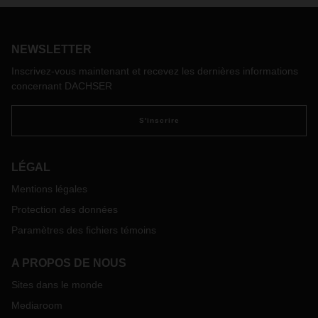
fascination pour la technique lui a largement facilité l’accès à
un métier très prometteur.
NEWSLETTER
Inscrivez-vous maintenant et recevez les dernières informations
concernant DACHSER
S'inscrire
LÉGAL
Mentions légales
Protection des données
Paramètres des fichiers témoins
A PROPOS DE NOUS
Sites dans le monde
Mediaroom