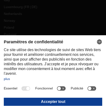
Italy
Luxembourg
(
FR
DE
)
Netherlands
Norway
Poland
Portugal
Romania
Slovakia
Spain
Sweden
Switzerland
(
DE
FR
)
Turkey
OCEANIA
Australia
New Zealand