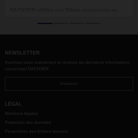
DACHSER célèbre son 20ème anniversaire en
Autriche
Avec la fondation de DACHSER Autriche il y a 20 ans,
DACHSER a élargi son réseau international et franchi une
nouvelle étape en vue d’une croissance réussie et durable.
L'organisation nationale autrichienne compte aujourd'hui un
NEWSLETTER
réseau solide composé de neuf sites, emploie près de 700
personnes et génère un chiffre d'affaires annuel de 202
Inscrivez-vous maintenant et recevez les dernières informations
millions d'euros. Située en Autriche, un important hub
concernant DACHSER
logistique en Europe, DACHSER Autriche joue un rôle crucial
au sein du réseau du prestataire de services logistiques
S'inscrire
mondial.
LÉGAL
Mentions légales
Protection des données
Paramètres des fichiers témoins