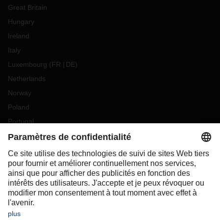
Great Britain
Hungary
Ireland
Italy
Luxembourg
(
FR
DE
)
Netherlands
Norway
Poland
Portugal
Romania
Slovakia
Spain
Sweden
Switzerland
(
DE
FR
)
Turkey