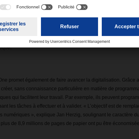
es possibilités d’amélioration dans ce domaine sont « quasiment
 les tablettes faciliteront l’utilisation de différentes applications
r Translate », en cours de développement, ou les intégrations a
ique.
ne promet également de faire avancer la digitalisation. Grâce 
t créer, sans connaissance particulière en matière de programma
ues qui facilitent leur travail. Par exemple, ils peuvent progra
t les tâches à effectuer et à valider. « L’objectif est de rempla
ons numériques », explique Jan Herzig, soulignant le caractère du
 plus de 8,9 millions de pages de papier ont pu être économisée