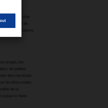
 illimitées ». Une
, comme l’outil de
vec les applications
aux smaps, les
tion, de petites
mmer des checklists
cer les blocs-notes
rable de la
s jusqu’ici dans