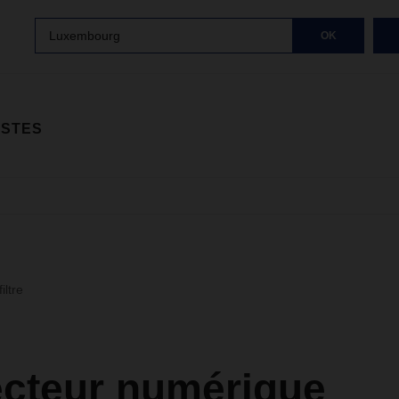
Luxembourg
OK
ISTES
iltre
cteur numérique