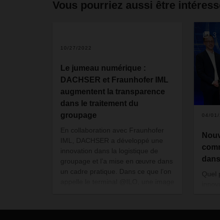
Vous pourriez aussi être intéress
2
3
10/27/2022
Le jumeau numérique :
DACHSER et Fraunhofer IML
augmentent la transparence
dans le traitement du
groupage
04/01
En collaboration avec Fraunhofer
Nouve
IML, DACHSER a développé une
comm
innovation dans la logistique de
dans
groupage et l’a mise en œuvre dans
un cadre pratique. Dans ce que l’on
Quel p
appelle le terminal @ILO, une image
innov
numérique complète de tous les
peuve
forfaits, actifs et processus d’un
Une é
terminal de transit – un « jumeau
logis