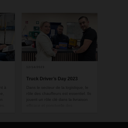
12/14/2023
Truck Driver’s Day 2023
nt à
Dans le secteur de la logistique, le
me,
rôle des chauffeurs est essentiel. Ils
on
jouent un rôle clé dans la livraison
es.
efficace et ponctuelle des
marchandises, ce qui est essentiel
té
pour nos clients et consommateurs
dans le monde entier. En