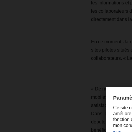
les informations et 
les collaborateurs 
directement dans la
En ce moment, Jan 
sites pilotes situé
collaborateurs. « La
« De nombreux collè
mobiles et de toutes
satisfaction de pouv
Dans les agences a
débutera en 2025. D
bénéficier des out