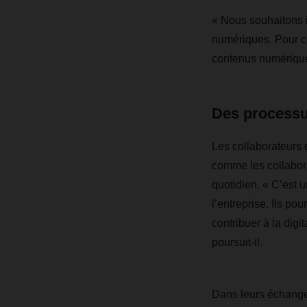
« Nous souhaitons i
numériques. Pour ce
contenus numérique
Des processu
Les collaborateurs
comme les collaborat
quotidien. « C’est 
l’entreprise. Ils p
contribuer à la digi
poursuit-il.
Dans leurs échanges