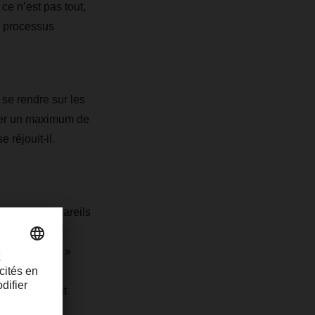
ce n’est pas tout,
e processus
se rendre sur les
iquer un maximum de
 réjouit-il.
sser des appareils
ne grande
es entrepôts. »
Operatives »
hser devraient
s.