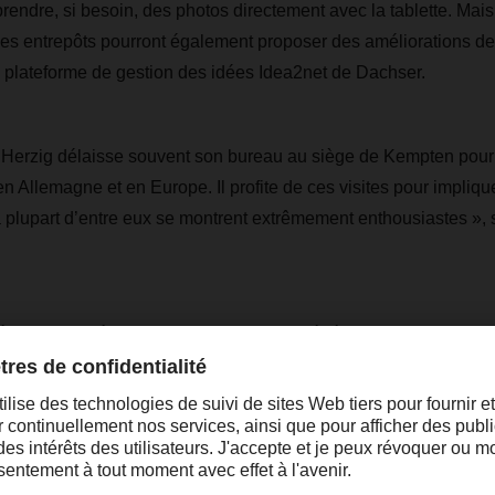
prendre, si besoin, des photos directement avec la tablette. Mais 
des entrepôts pourront également proposer des améliorations d
 plateforme de gestion des idées Idea2net de Dachser.
Herzig délaisse souvent son bureau au siège de Kempten pour 
s en Allemagne et en Europe. Il profite de ces visites pour impl
 plupart d’entre eux se montrent extrêmement enthousiastes », se
gues sont très satisfaits et ne veulent généralement plus se pa
 les possibilités qu'ils offrent », souligne Jan Herzig. « C’est u
oir améliorer ainsi le travail quotidien des collaborateurs dans l
llemandes, le déploiement de « Microsoft 365 meets Logistics 
ans le reste du monde, tous les opérateurs logistiques de Dac
ils de communication numérique au cours des prochaines année