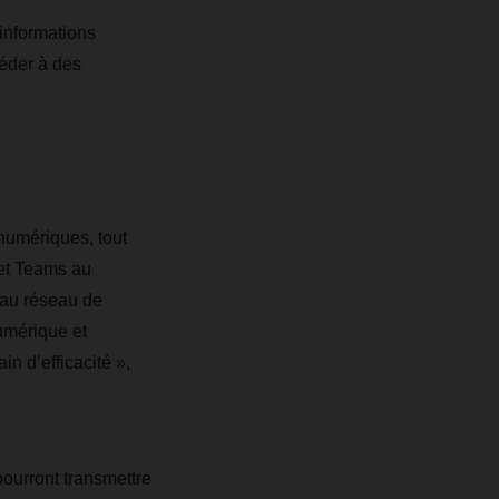
informations
céder à des
numériques, tout
 et Teams au
s au réseau de
umérique et
in d’efficacité »,
ourront transmettre