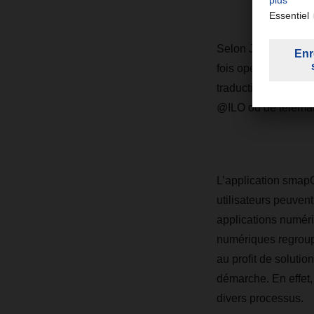
Selon Jan Herzig, l
fois opérationnelles,
traduction « Dachse
@ILO ou de télémat
L’application smapO
utilisateurs peuven
applications numériq
numériques regroupan
au profit de soluti
démarche. En effet,
divers processus.