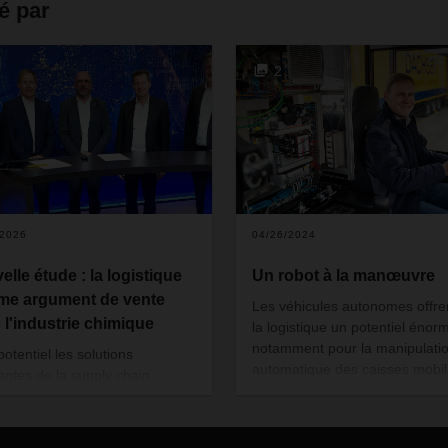
é par
2
/2026
04/26/2024
lle étude : la logistique
Un robot à la manœuvre
e argument de vente
Les véhicules autonomes offre
 l'industrie chimique
la logistique un potentiel énor
notamment pour la manipulati
otentiel les solutions
automatique des caisses mobil
antes de la supply chain
Mais peut-on les exploiter
nt-elles permettre d’exploiter ?
efficacement et en toute sécuri
tude récente intitulée « La
dans un entrepôt ? L’agence
tique comme argument