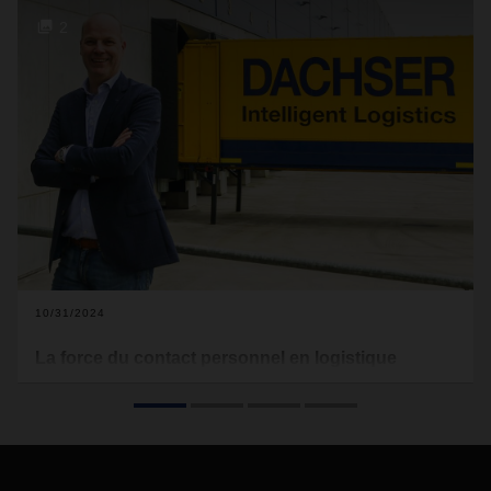
2
10/31/2024
La force du contact personnel en logistique
contractuelle
Le secteur de la logistique est en perpétuelle mutation,
influencé par des besoins clients en constante évolution, des
avancées technologiques, des tensions géopolitiques et des
transformations du marché. Dans le domaine de la