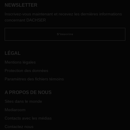
NEWSLETTER
logistique contractuelle, il est essentiel d'établir un contact
personnel avec une personne capable de saisir l'impact de
Inscrivez-vous maintenant et recevez les dernières informations
ces facteurs sur les chaînes d'approvisionnement. Quels
concernant DACHSER
facteurs contribuent à une gestion efficace des relations
clients ? Nous en avons discuté avec René van
S'inscrire
Zandbergen, Contract Logistics Manager Benelux chez
DACHSER.
LÉGAL
Mentions légales
Protection des données
Paramètres des fichiers témoins
A PROPOS DE NOUS
Sites dans le monde
Mediaroom
Contacts avec les médias
Contactez nous