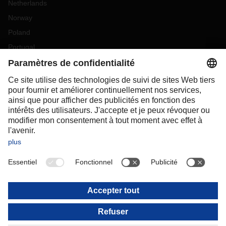
Netherlands
Norway
Poland
Portugal
Romania
Slovakia
Spain
Sweden
Switzerland
(
DE
FR
)
Turkey
OCEANIA
Australia
New Zealand