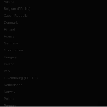
Austria
Belgium
(
FR
NL
)
Czech Republic
Denmark
Finland
France
Germany
Great Britain
Hungary
Ireland
Italy
Luxembourg
(
FR
DE
)
Netherlands
Norway
Poland
Portugal