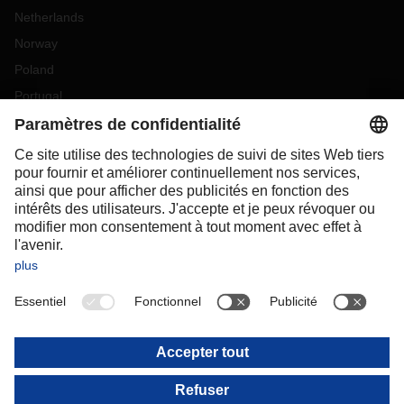
Netherlands
Norway
Poland
Portugal
Romania
Slovakia
Spain
Sweden
Switzerland
(
DE
FR
)
Turkey
OCEANIA
Australia
New Zealand