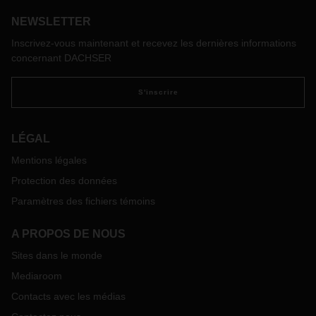
informatique. Avec son équipe internationale, il est entre
autres responsable de gérer la sécurité de l’information au
NEWSLETTER
sein du groupe DACHSER.
Inscrivez-vous maintenant et recevez les dernières informations
concernant DACHSER
S'inscrire
LÉGAL
Mentions légales
Protection des données
Paramètres des fichiers témoins
A PROPOS DE NOUS
Sites dans le monde
Mediaroom
Contacts avec les médias