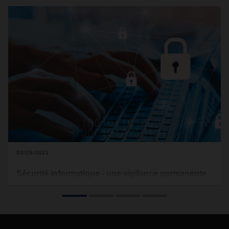
03/25/2021
Sécurité informatique - une vigilance permanente
Chez DACHSER, la protection des données et des systèmes
d’information est une priorité absolue. Christian von Rützen,
Department Head IT Strategy Implementation, nous
explique les défis actuels et futurs en matière de sécurité