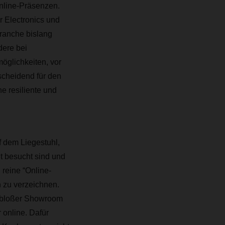
nline-Präsenzen.
 Electronics und
ranche bislang
dere bei
öglichkeiten, vor
scheidend für den
e resiliente und
 dem Liegestuhl,
t besucht sind und
 reine “Online-
 zu verzeichnen.
s bloßer Showroom
 online. Dafür