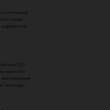
rn im Hintergrund
ht zu werden -
 aufgreifen und
muss heute B2C-
a seinen Grill
r sein Europalager
 die Sendungen