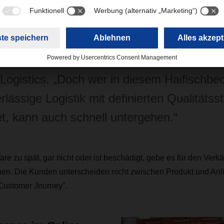
 Nebeneinander der Absatzkanäle zeigt, wi
Online-Business im B2C-Bereich geworden 
lärt Patrick Schwab, Department Head D
Logistics. „Doch wer in diesem Haifischbe
rlässige Logistik mit definierten Qualitäts
et, kann auch schnell untergehen.“
e zu spät, gar nicht oder ist beschädigt, gebe es für den Verkä
nen. Die Kunden unterscheiden nicht zwischen Produkt und Anlie
„Customer Journey”.