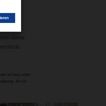
e divers
ist“,
ACHSER
cken keine
standards
ufer im Netz sofort
ferung - für sie