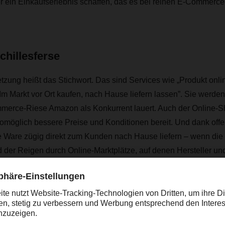
r ein Einkaufserlebnis schaffen, das es bei reinen E-Commerce
chillesferse
ung heißt das Stichwort. Das sind Services wie „Produkt onlin
m Markt vor Ort kaufen, nach Hause liefern lassen”. Sie werden
mmerce-Riese Amazon als Konkurrent lauert. Auch der Online-S
omöglich bessere Preise und Konditionen bereit. Und dank offe
e Ware zügig direkt zum Kunden nach Hause liefern – wenn die 
d der Reigen durch Online-Marktplätze, auf denen Hersteller u
en Website – ihre Waren anbieten. Doch damit nicht genug der 
nzu kommen die unzähligen zum Teil auch sehr kleinen Einzelher
en eigenen Shop einrichten und ebenfalls um Kundschaft buhlen
DIY-Markt zusätzlich aufrollen und mit Billigprodukten direkt a