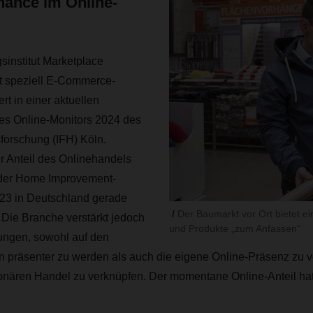
ance im Online-
sinstitut Marketplace
t speziell E-Commerce-
ert in einer aktuellen
s Online-Monitors 2024 des
sforschung (IFH) Köln.
 Anteil des Onlinehandels
der Home Improvement-
23 in Deutschland gerade
Der Baumarkt vor Ort bietet ei
 Die Branche verstärkt jedoch
und Produkte „zum Anfassen“
ungen, sowohl auf den
n präsenter zu werden als auch die eigene Online-Präsenz zu 
ionären Handel zu verknüpfen. Der momentane Online-Anteil ha