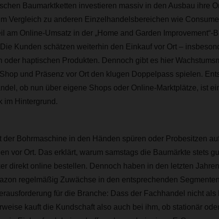
schen Baumarktketten investieren massiv in den Ausbau ihre O
 im Vergleich zu anderen Einzelhandelsbereichen wie Consumer
teil am Online-Umsatz in der „Home and Garden Improvement“-B
. Die Kunden schätzen weiterhin den Einkauf vor Ort – insbeson
n oder haptischen Produkten. Dennoch gibt es hier Wachstumsm
Shop und Präsenz vor Ort den klugen Doppelpass spielen. Ent
ndel, ob nun über eigene Shops oder Online-Marktplätze, ist ein
ik im Hintergrund.
 der Bohrmaschine in den Händen spüren oder Probesitzen auf
en vor Ort. Das erklärt, warum samstags die Baumärkte stets gu
er direkt online bestellen. Dennoch haben in den letzten Jahren
mazon regelmäßig Zuwächse in den entsprechenden Segmenten
Herausforderung für die Branche: Dass der Fachhandel nicht al
erweise kauft die Kundschaft also auch bei ihm, ob stationär oder