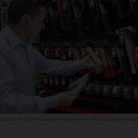
täglich rund 18.000 Baumärkte, Gartencenter und Fachgeschäfte in ga