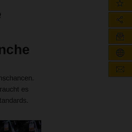
e
d
anche
umschancen.
raucht es
Standards.