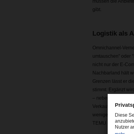
müssen die Anbiete
gibt.
Logistik als A
Omnichannel-Vernetz
umtauschen“ oder “I
nicht nur der E-Co
Nachbarland hält w
Grenzen lässt er di
stimmt. Ergänzt wir
– neben ihrer eigen
Verkaufsstellen. Hi
wenigen Klicks ihr
TEMU & Co, die den 