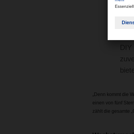
„Das
das 
erk
DIY 
zuve
biet
„Denn kommt die War
einen von fünf Ster
zählt die gesamte 