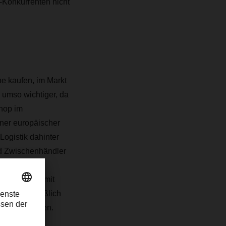
-Konkurrenten nicht
e kaufen, im Markt
 umso wichtiger, da
hop im
ner europäischer
Logistik dahinter
nd Zwischenhändler
Online-
steller, die mit
. Und schließlich
us Asien fluten.