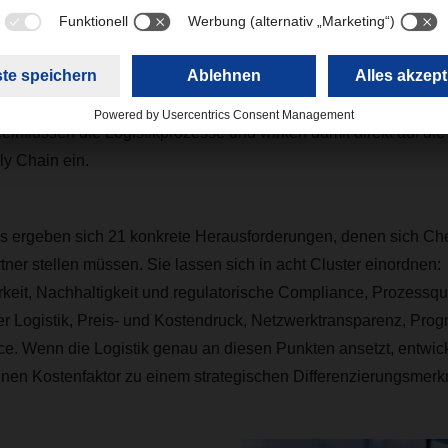
Herausforderungen entstehen nicht isoliert, sondern sind unmi
kturellen Veränderungen, die die Chemieindustrie derzeit prägen.
trends – von der Rohstoffsicherheit bis hin zu veränderten regul
influssen die Logistikprozesse und wirken damit direkt auf die
y Chain ein.
s ergeben sich 21 konkrete Herausforderungen, denen sich C
rtner stellen müssen. Sie lassen sich in acht Cluster einordnen:
keit, Nachhaltigkeit und regulatorische Compliance, Prozessqua
er Logistik, Preis- und Kostendruck, Netzwerktransparenz, Pro
. Wenn die Logistik genau an diesen Punkten ansetzt, entwicke
en Kostenfaktor zu einem strategischen Differenzierungsmerk