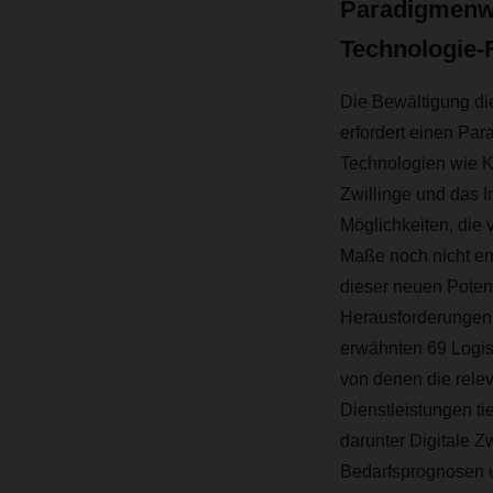
Paradigmenw
Technologie-F
Die Bewältigung di
erfordert einen Pa
Technologien wie Kün
Zwillinge und das I
Möglichkeiten, die
Maße noch nicht er
dieser neuen Pote
Herausforderungen 
erwähnten 69 Logis
von denen die rele
Dienstleistungen t
darunter Digitale Zw
Bedarfsprognosen u