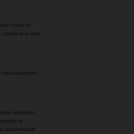
dern sollten in
 Logistik eine neue
n berücksichtigen
ister verbinden,
estition in
rte Lagerbestände