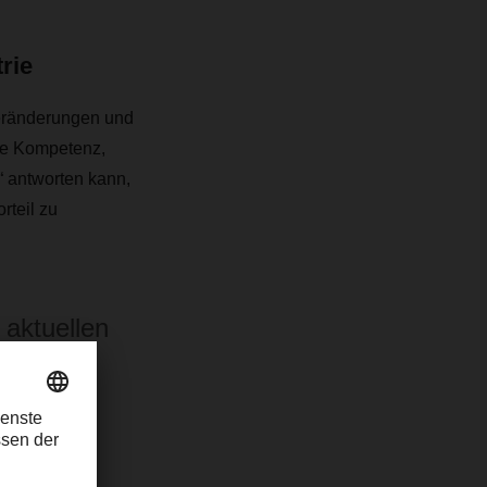
rie
Veränderungen und
die Kompetenz,
a“ antworten kann,
rteil zu
 aktuellen
cht nur
azu