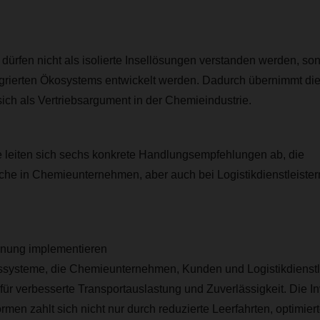
dürfen nicht als isolierte Insellösungen verstanden werden, son
egrierten Ökosystems entwickelt werden. Dadurch übernimmt die
 sich als Vertriebsargument in der Chemieindustrie.
 leiten sich sechs konkrete Handlungsempfehlungen ab, die
iche in Chemieunternehmen, aber auch bei Logistikdienstleister
lanung implementieren
gssysteme, die Chemieunternehmen, Kunden und Logistikdienstle
für verbesserte Transportauslastung und Zuverlässigkeit. Die Inv
men zahlt sich nicht nur durch reduzierte Leerfahrten, optimie