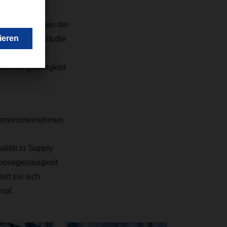
ttelbare Folgen der
 Acht in der Studie
atorischen
 Leistungsfähigkeit
hemieunternehmen
lität in Supply
gnosegenauigkeit
lt sie sich
mal.