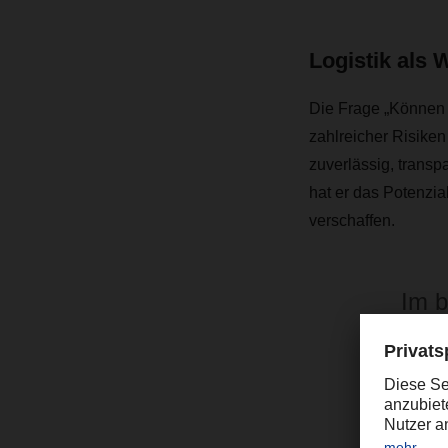
Logistik als 
Die Frage „Können S
zahlreicher Risiken
zuverlässig, transpa
hat er das Potenzi
verschaffen.
Im b
Hera
unte
beit