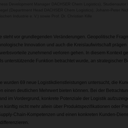
iness Development Manager DACHSER Chem Logistics), Studienautor 
iegel (Department Head DACHSER Chem Logistics), Johann-Peter Nick
hen Industrie e. V.) sowie Prof. Dr. Christian Kille
e steht vor grundlegenden Veränderungen. Geopolitische Frag
ologische Innovation und auch die Kreislaufwirtschaft prägen 
ewerbsvorteile zunehmend verloren gehen. In diesem Kontext gew
 als unterstützende Funktion betrachtet wurde, an strategischer 
ie wurden 69 neue Logistikdienstleistungen untersucht, die Ku
einen deutlichen Mehrwert bieten können. Bei der Betrachtun
and im Vordergrund, konkrete Potenziale der Logistik aufzuzeig
ünftig nicht mehr allein über Produktspezifikationen oder Pre
Supply-Chain-Kompetenzen und einen konkreten Kunden-Dienst
ifferenzieren.