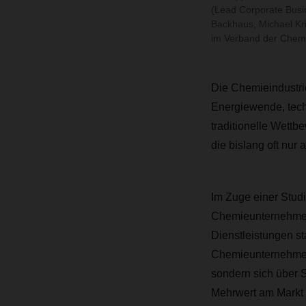
(Lead Corporate Bus
Backhaus, Michael Kr
im Verband der Chemisc
Die Chemieindustri
Energiewende, techn
traditionelle Wettb
die bislang oft nur
Im Zuge einer Stud
Chemieunternehmen 
Dienstleistungen st
Chemieunternehmen k
sondern sich über 
Mehrwert am Markt d