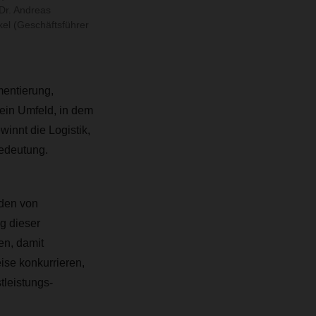
Dr. Andreas
el (Geschäftsführer
mentierung,
ein Umfeld, in dem
innt die Logistik,
Bedeutung.
nden von
g dieser
en, damit
ise konkurrieren,
leistungs-