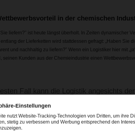
Wettbewerbsvorteil in der chemischen Indust
ie liefern?" ist heute längst überholt. In Zeiten dynamischer 
 entlang der Lieferketten wird stattdessen gefragt: „Haben Sie 
rent und nachhaltig zu liefern?" Wenn ein Logistiker hier mit „j
al, seinen Kunden aus der Chemieindustrie einen Wettbewerbsvo
esten Fall kann die Logistik angesichts der
usforderungen der Chemieunternehmen ni
rstützend wirken, sondern entscheidend d
ragen, diese zu bewältigen.