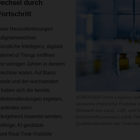
echsel durch
ortschritt
eser Herausforderungen
radigmenwechsel.
stliche Intelligenz, digitale
nternet of Things eröffnen
 vor wenigen Jahren in diesem
reichbar waren. Auf Basis
nziale und der wachsenden
haben sich die bereits
DACHSER Chem Logistics steht 
tikdienstleistungen ergeben,
verpackte chemische Produkte ink
vantesten zehn
Netzwerk aus Land-, Luft- und 
iefergehend bewertet werden,
Gefahrstoffkompetenz erfüllt D
Qualitätsstandards der Chemieb
illinge, KI-gestützte
nd Real-Time-Visibility