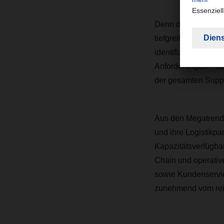
Denn die genannten 
tiefgreifenden stru
identifizierte Mega
Anforderungen – bee
der gesamten Suppl
Aus den Megatrend
und ihre Logistikpa
Kapazitätsverfügbar
Chain und operativ
sowie Kundenservice
zunehmend vom rein