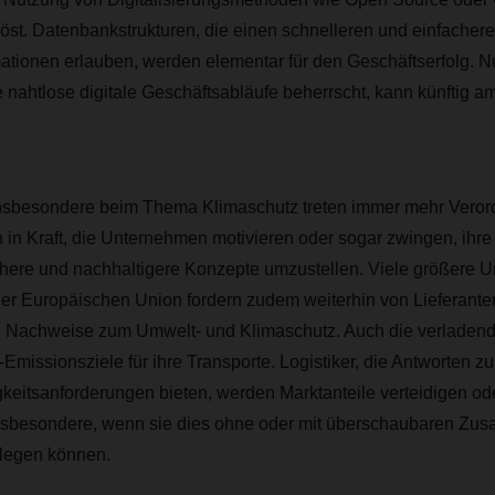
t. Datenbankstrukturen, die einen schnelleren und einfacheren
ationen erlauben, werden elementar für den Geschäftserfolg. N
 nahtlose digitale Geschäftsabläufe beherrscht, kann künftig 
.
nsbesondere beim Thema Klimaschutz treten immer mehr Vero
 in Kraft, die Unternehmen motivieren oder sogar zwingen, ihr
chere und nachhaltigere Konzepte umzustellen. Viele größere 
er Europäischen Union fordern zudem weiterhin von Lieferanten
Nachweise zum Umwelt- und Klimaschutz. Auch die verladende 
-Emissionsziele für ihre Transporte. Logistiker, die Antworten z
keitsanforderungen bieten, werden Marktanteile verteidigen od
sbesondere, wenn sie dies ohne oder mit überschaubaren Zusa
legen können.