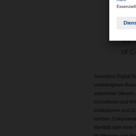
„Wer
entw
auf 
of 
Seamless Digital Bu
unabdingbare Basis,
autonomer steuern 
schnelleren und feh
Institutionen und G
werden. Dokumente 
Identität oder eine
Plattformen und di