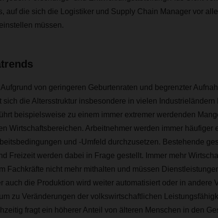
s, auf die sich die Logistiker und Supply Chain Manager vor all
einstellen müssen.
atrends
 - Aufgrund von geringeren Geburtenraten und begrenzter Aufna
sich die Altersstruktur insbesondere in vielen Industrieländern 
führt beispielsweise zu einem immer extremer werdenden Mangel
llen Wirtschaftsbereichen. Arbeitnehmer werden immer häufiger er
rbeitsbedingungen und -Umfeld durchzusetzen. Bestehende gese
d Freizeit werden dabei in Frage gestellt. Immer mehr Wirtsch
 Fachkräfte nicht mehr mithalten und müssen Dienstleistungen
r auch die Produktion wird weiter automatisiert oder in andere 
um zu Veränderungen der volkswirtschaftlichen Leistungsfähigk
chzeitig fragt ein höherer Anteil von älteren Menschen in den Ge