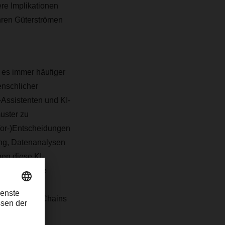
re Implikationen
ihren Güterströmen
 es immer häufiger
nschlicher
-Assistenten und KI-
uster zu
(Vor-)Entscheidungen
ung, Datenanalysen
en diese KI-
onome Systeme
gente KI-
s auf Supply Chains