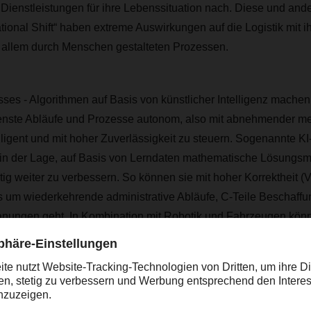
Dienstleistungen für ihre Lebenssituation nach. Diese und ande
ional Shift“ haben extreme Auswirkungen auf die Logistik mit 
r allem durch Menschen gestalteten Prozessen.
es - Algorithmen auf Basis von künstlicher Intelligenz machen
enste Abläufe und Prozesse autonom, also mit abnehmender me
ligent und mit hoher Zuverlässigkeit zu steuern. Sogenannte KI
in der Lage, auf Basis von Lerndaten mathematische Lösungsm
tig weiter zu verbessern. So können sie mit hoher Korrektheit 
es um wiederkehrende administrative Abläufe, C-Teile Beschaff
anungen geht. In Kombination mit Robotik und Fahrzeugen könn
-Agenten in der Logistik auch Waren und Güter bewegen. Aut
ntwort auf den zunehmenden Fachkräftemangel. Wer hochintelli
Agenten entwickelt und steuert, wird automatisch mehr Einflus