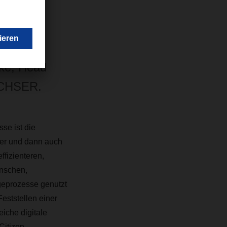
genten
Einfluss
nke, Head
ACHSER.
se ist die
ter und dann auch
fizienteren,
enschen,
lgeprozesse genutzt
eststellen einer
iche digitale
Citizen