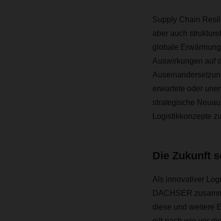
Supply Chain Resili
aber auch strukture
globale Erwärmung 
Auswirkungen auf di
Auseinandersetzung
erwartete oder une
strategische Neuaus
Logistikkonzepte zu
Die Zukunft s
Als innovativer Logi
DACHSER zusammen
diese und weitere 
gilt nach wie vor 