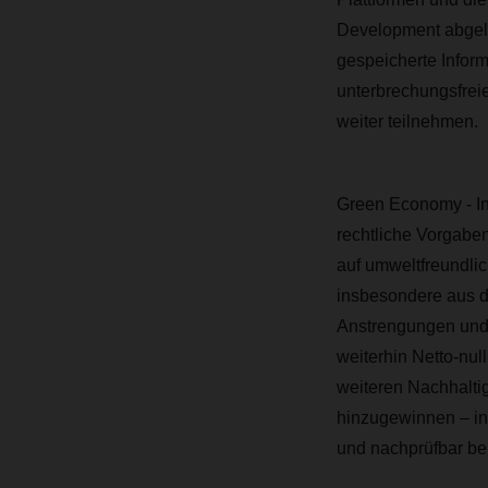
Development abgelös
gespeicherte Inform
unterbrechungsfreie
weiter teilnehmen
Green Economy - I
rechtliche Vorgaben
auf umweltfreundli
insbesondere aus d
Anstrengungen und 
weiterhin Netto-null
weiteren Nachhaltig
hinzugewinnen – in
und nachprüfbar be