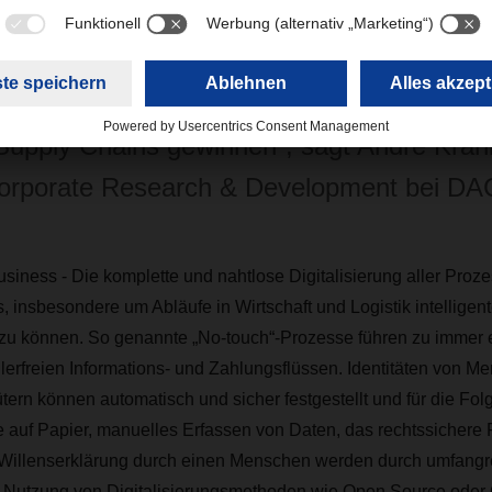
 hochintelligente KI-Assistenten und KI-A
ickelt und steuert, wird automatisch mehr 
Supply Chains gewinnen“, sagt Andre Kra
Corporate Research & Development bei D
siness - Die komplette und nahtlose Digitalisierung aller Prozes
 insbesondere um Abläufe in Wirtschaft und Logistik intelligen
zu können. So genannte „No-touch“-Prozesse führen zu immer ef
lerfreien Informations- und Zahlungsflüssen. Identitäten von M
ütern können automatisch und sicher festgestellt und für die Fo
auf Papier, manuelles Erfassen von Daten, das rechtssichere F
r Willenserklärung durch einen Menschen werden durch umfangre
e Nutzung von Digitalisierungsmethoden wie Open Source oder 