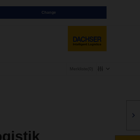
Change
Merkliste
(0)
gistik