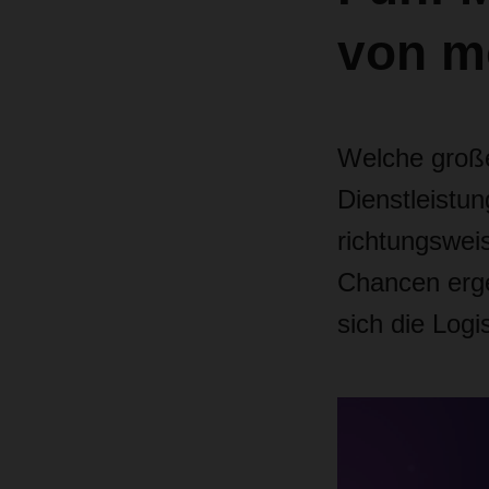
von 
Welche großen
Dienstleistu
richtungswei
Chancen erge
sich die Logi