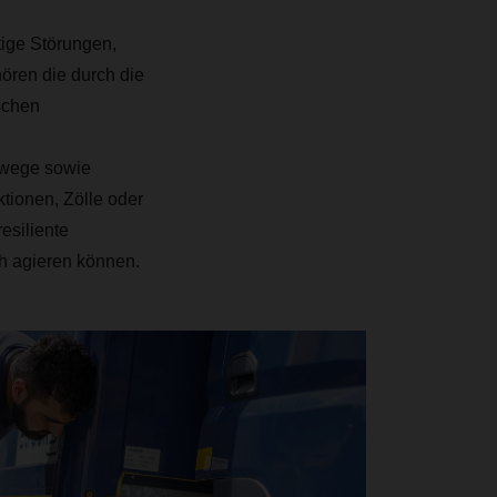
tige Störungen,
ören die durch die
schen
dwege sowie
tionen, Zölle oder
esiliente
ch agieren können.