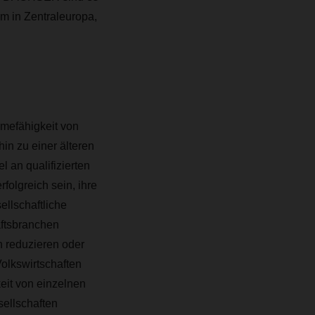
em in Zentraleuropa,
hmefähigkeit von
hin zu einer älteren
 an qualifizierten
folgreich sein, ihre
llschaftliche
aftsbranchen
 reduzieren oder
Volkswirtschaften
eit von einzelnen
sellschaften