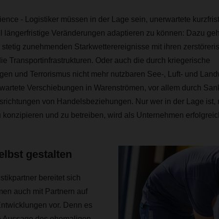
ence - Logistiker müssen in der Lage sein, unerwartete kurzfris
ll längerfristige Veränderungen adaptieren zu können: Dazu geh
stetig zunehmenden Starkwetterereignisse mit ihren zerstöreri
e Transportinfrastrukturen. Oder auch die durch kriegerische
en und Terrorismus nicht mehr nutzbaren See-, Luft- und Lan
rwartete Verschiebungen in Warenströmen, vor allem durch Sank
richtungen von Handelsbeziehungen. Nur wer in der Lage ist, r
 konzipieren und zu betreiben, wird als Unternehmen erfolgrei
elbst gestalten
stikpartner bereitet sich
 auch mit Partnern auf
Entwicklungen vor. Denn es
die Aussage des ehemaligen