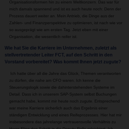
Organisationsformen hin zu einem Weltkonzern. Das war für
mich damals spannend und ist es auch heute noch: Denn der
Prozess dauert weiter an. Mein Antrieb, die Dinge aus der
Zahlen- und Finanzperspektive zu optimieren, ist nach wie vor
so ausgeprägt wie am ersten Tag. Jetzt eben mit einer
Organisation, die wesentlich reifer ist.
Wie hat Sie die Karriere im Unternehmen, zuletzt als
stellvertretender Leiter FCT, auf den Schritt in den
Vorstand vorbereitet? Was kommt Ihnen jetzt zugute?
Ich hatte über all die Jahre das Glück, Themen verantworten
zu dürfen, die nahe am CFO waren. Ich kenne die
Steuerungslogik sowie die dahinterstehenden Systeme im
Detail. Dass ich in unserem SAP-System selbst Buchungen
gemacht habe, kommt mir heute noch zugute. Entsprechend
war meine Karriere sicherlich auch das Ergebnis einer
ständigen Entwicklung und eines Reifeprozesses. Hier hat mir
insbesondere das jahrelange vertrauensvolle Verhältnis zu
Herrn Eling den Schritt in die Deputy-Rolle erleichtert. Ich