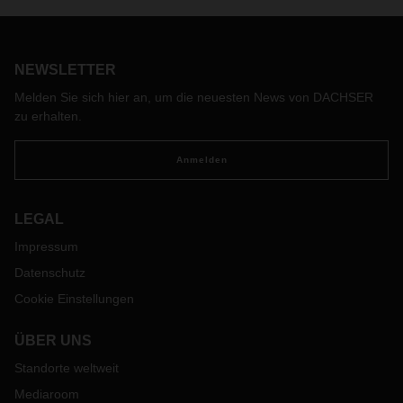
DACHSER Air & Sea Logistics führt den in 2020 begonnen
Kurs mit verstärkten eigenen Kapazitäten auch im neuen
Jahr fort. Ab Mitte Januar werden die Strecken Hongkong-
NEWSLETTER
Frankfurt sowie Frankfurt – Chicago und retour geflogen.
Melden Sie sich hier an, um die neuesten News von DACHSER
zu erhalten.
Anmelden
LEGAL
Impressum
Datenschutz
Cookie Einstellungen
ÜBER UNS
Standorte weltweit
Mediaroom