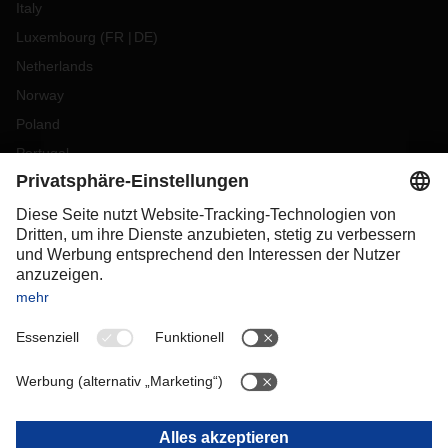
Italy
Luxembourg
(
FR
DE
)
Netherlands
Norway
Poland
Portugal
Romania
Slovakia
Spain
Sweden
Switzerland
(
DE
FR
)
Turkey
OCEANIA
Australia
New Zealand