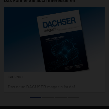
Das könnte Sie auch interessieren
06/05/2020
Das neue DACHSER magazin ist da!
„Systemrelevant – Menschen in der Logistik“. Unter diesem
Titel steht das aktuelle DACHSER magazin.