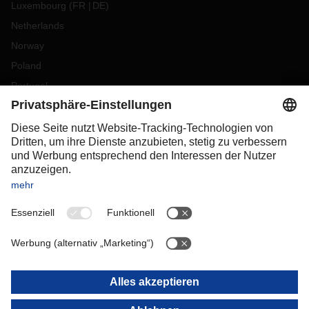
Luxembourg
(
FR
DE
)
Netherlands
Norway
Poland
Portugal
Romania
Slovakia
Spain
Sweden
Switzerland
(
DE
FR
)
Turkey
OCEANIA
Australia
New Zealand