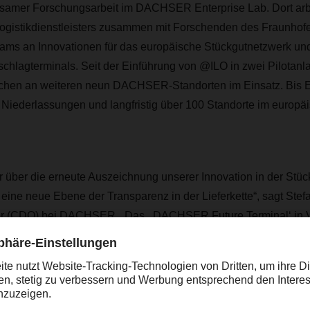
samer Forschungsarbeit im DACHSER Enterprise Lab. Dort arb
ogistikdienstleisters zusammen mit Forschenden des Fraunho
Teams an Innovationen für das europäische Stückgutnetzwerk un
hlagterminals. Seit der Einführung von @ILO in zwei Pilotanla
chen an weiteren neun DACHSER-Standorten im Einsatz. Bis 
e Niederlassungen und langfristig über 100 Standorte im eur
r über die erneute Auszeichnung unserer Innovation in der Stückg
eine neue Ebene der Transparenz in der Lieferkette“, sagt Ste
er (CDO) bei DACHSER. „Das ‚ DACHSER Future Terminal‘ in 
 @ILO ist das umfangreichste Forschungsprojekt unseres DACH
n Investitionen in die Digitalisierung in der Geschichte von D
bnis einer langjährigen Zusammenarbeit zwischen dem Fraunho