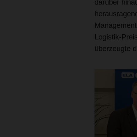
darüber hina
herausragend
Management.
Logistik-Prei
überzeugte d