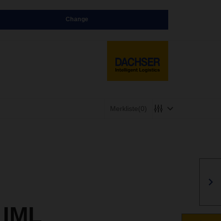
Change
Merkliste
(0)
 IML