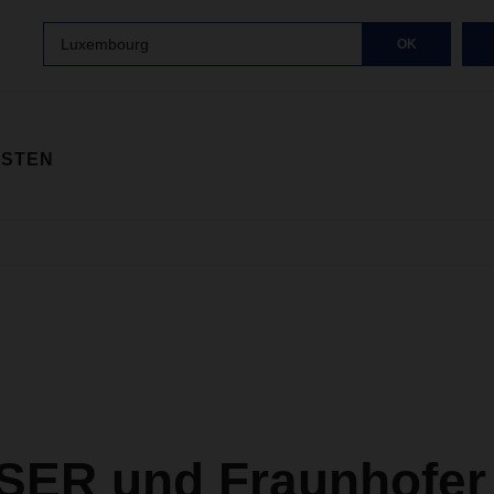
Luxembourg
OK
ISTEN
ER und Fraunhofer