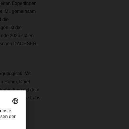
eiten Expertinnen
fer IML gemeinsam
d die
gen ist die
Ende 2026 sollen
opäischen DACHSER-
utlogistik. Mit
fan Hohm, Chief
Verbindung mit dem
SER Enterprise Labs
ACHSER.“
fer IML und