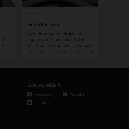
02/28/2019
Die Luft ist rein
Ob in Büroräumen, Kliniken oder
nen
sogar in der Raumstation ISS im
ine
Weltall und im Marsmobil – saubere
Luft ist überall gefragt. Camfil schafft
n Weg
mit intelligenten Filterlösungen
optimale Innenraumraumluftqualität.
Für Flexibilität im Warehouse und
die Optimierung der Daten-
Kommunikation sorgt DACHSER.
SOCIAL MEDIA
Facebook
Youtube
LinkedIn