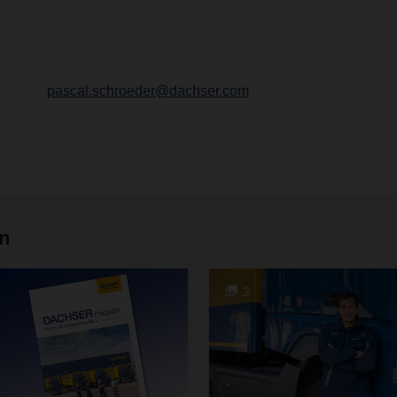
pascal.schroeder@dachser.com
en
2