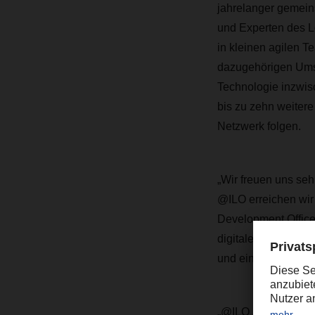
jahrelanger gemein
und Experten des L
in kleinen agilen 
dazugehörigen Umsc
Technologie inzwis
bis zu zehn weiter
Netzwerk folgen.
„Wir freuen uns seh
@ILO erreichen wir 
Development Offic
digitalen Zwilling
und eine der größte
„@ILO ist das Erge