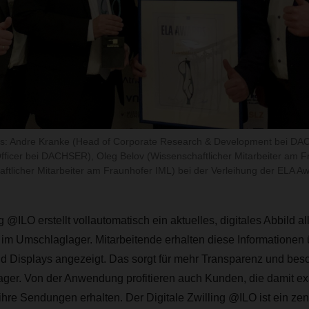
hts: Andre Kranke (Head of Corporate Research & Development bei D
fficer bei DACHSER), Oleg Belov (Wissenschaftlicher Mitarbeiter am F
aftlicher Mitarbeiter am Fraunhofer IML) bei der Verleihung der ELA Aw
g @ILO erstellt vollautomatisch ein aktuelles, digitales Abbild a
im Umschlaglager. Mitarbeitende erhalten diese Informationen ü
d Displays angezeigt. Das sorgt für mehr Transparenz und besc
ager. Von der Anwendung profitieren auch Kunden, die damit ex
ihre Sendungen erhalten. Der Digitale Zwilling @ILO ist ein zen