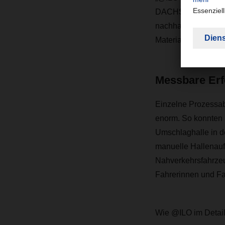
DACHSER und wir ze
nachhaltig verbesser
Materialfluss und Lo
Messbare Erf
Einzelne Prozessa
enorm. So konnten 2
Umschlaghalle in d
manuelle Hallenaufn
Nahverkehrsfahrzeu
Fahrerinnen und Fah
Wie @ILO im Detail 