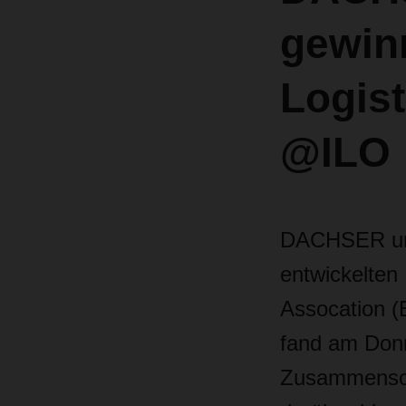
gewin
Logist
@ILO
DACHSER und
entwickelten
Assocation (
fand am Donn
Zusammenschl