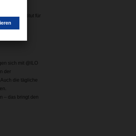
stikalltag
unhofer-Institut für
en sich mit @ILO
n der
Auch die tägliche
en.
n – das bringt den