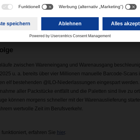
igen damit, wie gemeinsam entwickelte Innovationen den Logi
n“, ergänzt Prof. Dr.-Ing. Alice Kirchheim, Institutsleiterin am Fra
gistik IML.
olge
bläufe zwischen Wareneingang und Warenausgang beschleunig
025 u. a. bereits über vier Millionen manuelle Barcode-Scans i
en elf bestehenden @ILO-Niederlassungen eingespart werden. 
ahme aller Packstücke entfällt und die Paletten sind live zu ort
ge können morgens schneller mit der Warenauslieferung starte
rern wertvolle Zeit im Berufsverkehr.
funktioniert, erfahren Sie
hier
.