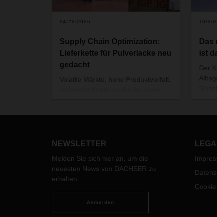
04/22/2026
10/26
Supply Chain Optimization:
Das
Lieferkette für Pulverlacke neu
ist d
gedacht
Der K
Allta
Volatile Märkte, hohe Produktvielfalt,
Gesel
steigende Kundenanforderungen:
gestr
Mit der Unterstützung von
kurzf
DACHSER stellt die Schweizer IGP
langf
Pulvertechnik AG ihre Supply Chain
allem
strategisch auf den Prüfstand. Aus
stemm
Analyse, Vertrauen und
NEWSLETTER
LEGA
wir u
Partnerschaft entsteht ein flexibles
Melden Sie sich hier an, um die
Impre
unser
Logistikmodell für die Zukunft.
neuesten News von DACHSER zu
beizu
Datens
erhalten.
dabei 
Cookie
Logis
Anmelden