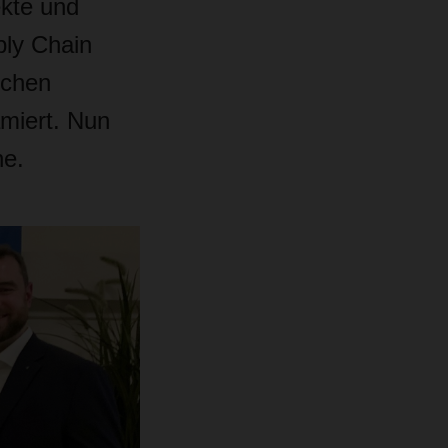
ekte und
ply Chain
schen
ämiert. Nun
ne.