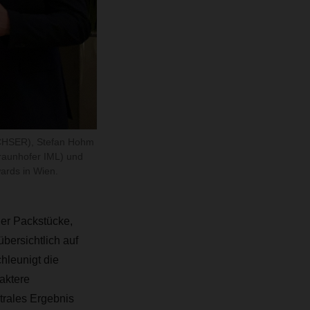
ACHSER), Stefan Hohm
raunhofer IML) und
ards in Wien.
ller Packstücke,
bersichtlich auf
hleunigt die
aktere
trales Ergebnis