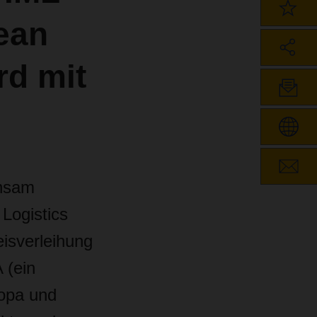
ean
rd mit
insam
Logistics
isverleihung
 (ein
opa und