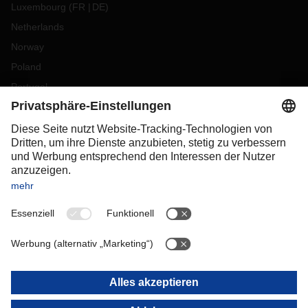
Luxembourg
(
FR
DE
)
Netherlands
Norway
Poland
Portugal
Romania
Slovakia
Spain
Sweden
Switzerland
(
DE
FR
)
Turkey
OCEANIA
Australia
New Zealand