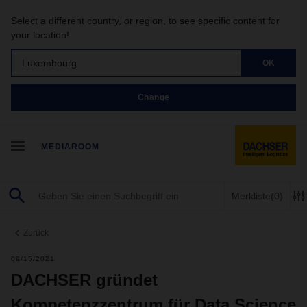
Select a different country, or region, to see specific content for
your location!
Luxembourg
OK
Change
MEDIAROOM
Merkliste
(0)
Zurück
09/15/2021
DACHSER gründet
Kompetenzzentrum für Data Science