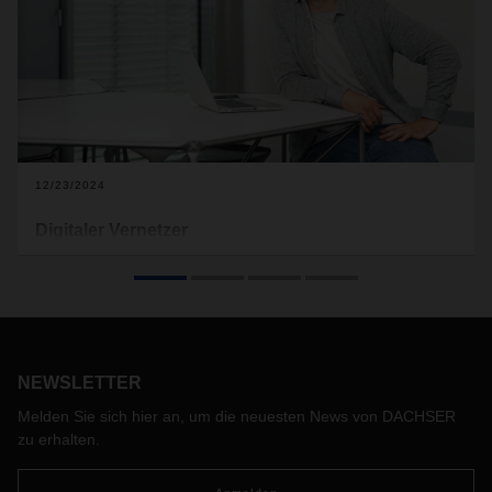
12/23/2024
Digitaler Vernetzer
Die Digitalisierung schreitet auch im gewerblichen
Arbeitsumfeld voran. Sie macht den Logistics Operatives
das Leben leichter und hält die Waren im Fluss. Jan Herzig
trägt dazu bei, dass bei DACHSER das Klemmbrett immer
öfter durchs Tablet ersetzt wird.
NEWSLETTER
Melden Sie sich hier an, um die neuesten News von DACHSER
zu erhalten.