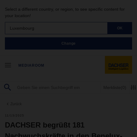
Select a different country, or region, to see specific content for
your location!
Luxembourg
OK
Change
MEDIAROOM
Merkliste
(0)
Zurück
11/13/2025
DACHSER begrüßt 181
Nachwuchskräfte in den Benelux-