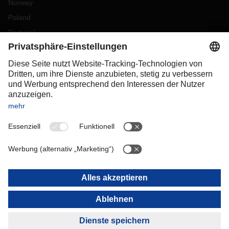
Norway
Poland
Portugal
Romania
Slovakia
Spain
Sweden
Switzerland
(
DE
FR
)
Turkey
OCEANIA
Australia
New Zealand