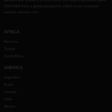
services and solutions of DACHSER. For more information about
DACHSER from a global perspective switch to our corporate
website:
dachser.com
AFRICA
Morocco
Tunisia
South Africa
AMERICA
Argentina
Brazil
Canada
Chile
Mexico