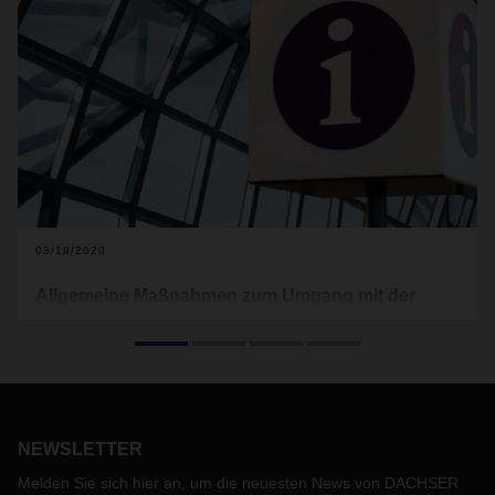
03/19/2020
Allgemeine Maßnahmen zum Umgang mit der
aktuellen COVID-19 Thematik
Nachdem zahlreiche Länder Einschränkungen des
öffentlichen Lebens angeordnet haben und zum Teil ihre
Grenzen (aktuell für Personenverkehr) geschlossen haben,
sind wir in Folge der aktuellen Corona Situation mit einigen
NEWSLETTER
Herausforderungen konfrontiert. Aufgrund von
einhergehenden Einschränkungen zur Eindämmung der
Melden Sie sich hier an, um die neuesten News von DACHSER