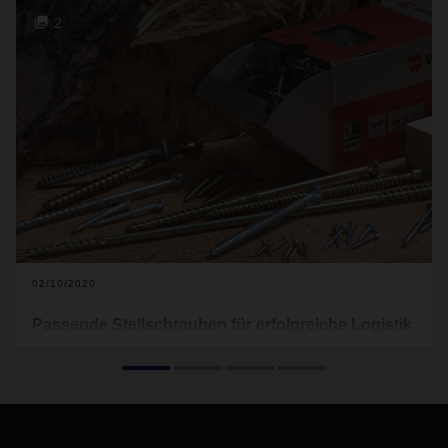
2
02/10/2020
Passende Stellschrauben für erfolgreiche Logistik
Schrauben, Werkzeuge, Montage- und Befestigungsmaterial
wollen immer termingerecht geliefert werden. Zusammen
mit DACHSER hat der Weltmarktführer im Vertrieb von
Montage- und Befestigungsmaterial, Adolf Würth GmbH &
Co. KG, ein umfassendes Direktbelieferungskonzept