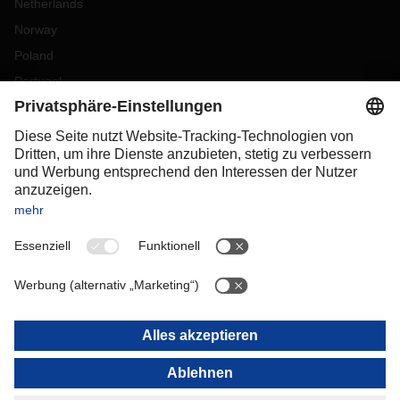
Netherlands
Norway
Poland
Portugal
Romania
Slovakia
Spain
Sweden
Switzerland
(
DE
FR
)
Turkey
OCEANIA
Australia
New Zealand